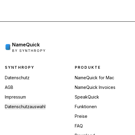
NameQuick
BY SYNTHROPY
Footer Navigation
SYNTHROPY
PRODUKTE
Datenschutz
NameQuick for Mac
AGB
NameQuick Invoices
Impressum
SpeakQuick
Datenschutzauswahl
Funktionen
Preise
FAQ