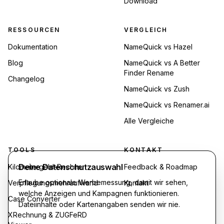
Download
RESSOURCEN
VERGLEICH
Dokumentation
NameQuick vs Hazel
Blog
NameQuick vs A Better
Finder Rename
Changelog
NameQuick vs Zush
NameQuick vs Renamer.ai
Alle Vergleiche
TOOLS
KONTAKT
Deine Datenschutzauswahl
Kilometergeld-Rechner
Feedback & Roadmap
Erlaube optionale Werbemessung, damit wir sehen,
Verpflegungsmehraufwand
Kontakt
welche Anzeigen und Kampagnen funktionieren.
Case Converter
Dateiinhalte oder Kartenangaben senden wir nie.
XRechnung & ZUGFeRD