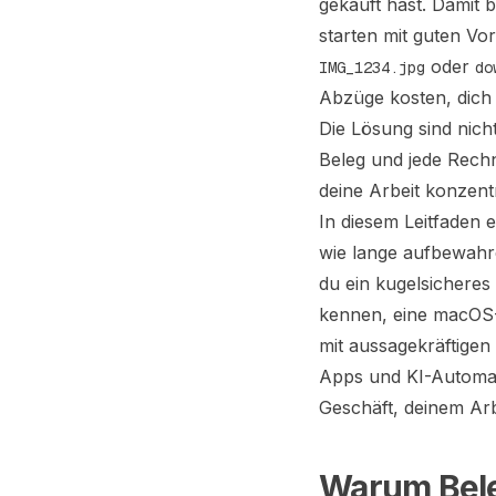
gekauft hast. Damit b
starten mit guten Vo
oder
IMG_1234.jpg
do
Abzüge kosten, dich 
Die Lösung sind nich
Beleg und jede Rechn
deine Arbeit konzent
In diesem Leitfaden 
wie lange aufbewahre
du ein kugelsicheres
kennen, eine macOS-
mit aussagekräftige
Apps und KI-Automati
Geschäft, deinem Arb
Warum Bele