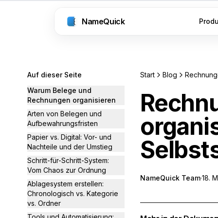
NameQuick
Prod
Auf dieser Seite
Start
Blog
Warum Belege und
Rechnu
Rechnungen organisieren
Arten von Belegen und
organis
Aufbewahrungsfristen
Papier vs. Digital: Vor- und
Selbst
Nachteile und der Umstieg
Schritt-für-Schritt-System:
Vom Chaos zur Ordnung
NameQuick Team
·
18. 
Ablagesystem erstellen:
Chronologisch vs. Kategorie
vs. Ordner
Tools und Automatisierung: