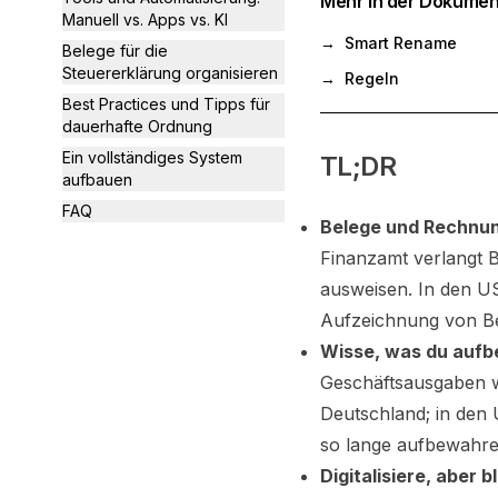
Mehr in der Dokumen
Manuell vs. Apps vs. KI
→
Smart Rename
Belege für die
Steuererklärung organisieren
→
Regeln
Best Practices und Tipps für
dauerhafte Ordnung
Ein vollständiges System
TL;DR
aufbauen
FAQ
Belege und Rechnung
Finanzamt verlangt 
ausweisen. In den US
Aufzeichnung von Be
Wisse, was du aufb
Geschäftsausgaben w
Deutschland; in den 
so lange aufbewahren
Digitalisiere, aber b