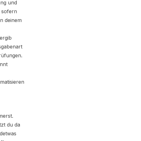
ung und
 sofern
in deinem
vergib
usgabenart
rüfungen.
nnt
matisieren
merst.
tzt du da
ndetwas