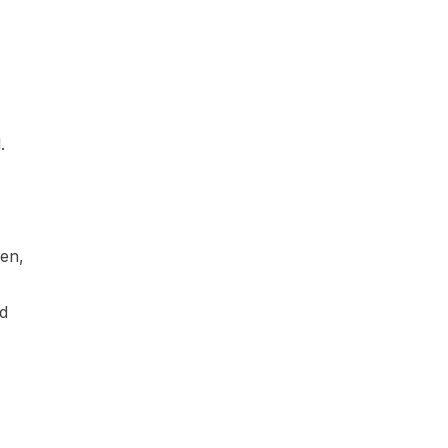
.
en,
d