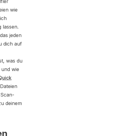
fler
eien wie
dich
 lassen.
 das jeden
u dich auf
st, was du
n und wie
uick
 Dateien
 Scan-
 zu deinem
en