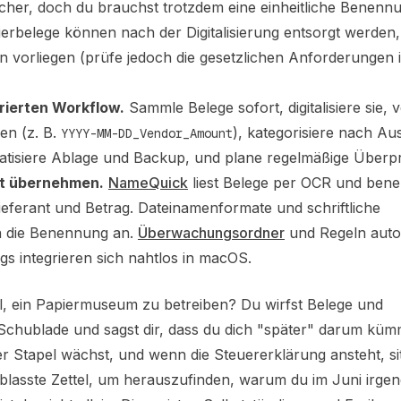
cher, doch du brauchst trotzdem eine einheitliche Benenn
ierbelege können nach der Digitalisierung entsorgt werden,
ien vorliegen (prüfe jedoch die gesetzlichen Anforderungen 
rierten Workflow.
Sammle Belege sofort, digitalisiere sie, 
en (z. B.
), kategorisiere nach A
YYYY-MM-DD_Vendor_Amount
atisiere Ablage und Backup, und plane regelmäßige Überp
eit übernehmen.
NameQuick
liest Belege per OCR und bene
ieferant und Betrag. Dateinamenformate und schriftliche
 die Benennung an.
Überwachungsordner
und Regeln auto
gs integrieren sich nahtlos in macOS.
l, ein Papiermuseum zu betreiben? Du wirfst Belege und
Schublade und sagst dir, dass du dich "später" darum küm
 Stapel wächst, und wenn die Steuererklärung ansteht, si
blasste Zettel, um herauszufinden, warum du im Juni irge