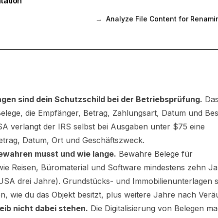
tation
→
Analyze File Content for Renami
en sind dein Schutzschild bei der Betriebsprüfung.
Da
Belege, die Empfänger, Betrag, Zahlungsart, Datum und Be
A verlangt der IRS selbst bei Ausgaben unter $75 eine
trag, Datum, Ort und Geschäftszweck.
ewahren musst und wie lange.
Bewahre Belege für
ie Reisen, Büromaterial und Software mindestens zehn Jah
USA drei Jahre). Grundstücks- und Immobilienunterlagen so
, wie du das Objekt besitzt, plus weitere Jahre nach Ver
leib nicht dabei stehen.
Die Digitalisierung von Belegen ma