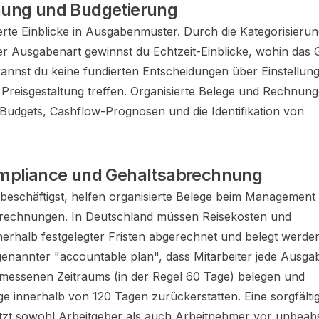
nung und Budgetierung
lierte Einblicke in Ausgabenmuster. Durch die Kategorisieru
er Ausgabenart gewinnst du Echtzeit-Einblicke, wohin das Ge
kannst du keine fundierten Entscheidungen über Einstellun
Preisgestaltung treffen. Organisierte Belege und Rechnun
Budgets, Cashflow-Prognosen und die Identifikation von
mpliance und Gehaltsabrechnung
beschäftigst, helfen organisierte Belege beim Management
rechnungen. In Deutschland müssen Reisekosten und
erhalb festgelegter Fristen abgerechnet und belegt werden
enannter "accountable plan", dass Mitarbeiter jede Ausga
emessenen Zeitraums (in der Regel 60 Tage) belegen und
e innerhalb von 120 Tagen zurückerstatten. Eine sorgfälti
zt sowohl Arbeitgeber als auch Arbeitnehmer vor unbeabs