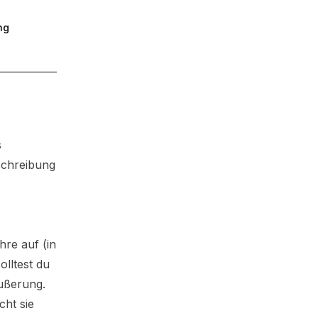
ng
s
schreibung
re auf (in
lltest du
äußerung.
cht sie