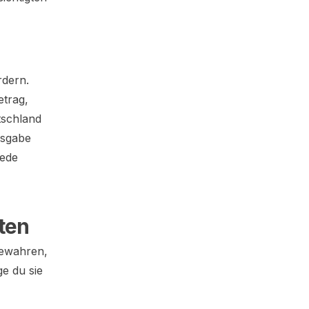
rdern.
etrag,
tschland
usgabe
jede
ten
fbewahren,
ge du sie