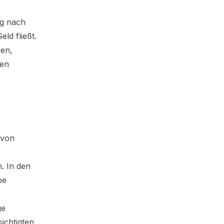
ng nach
ld fließt.
gen,
gen
 von
. In den
be
ge
ichtigten