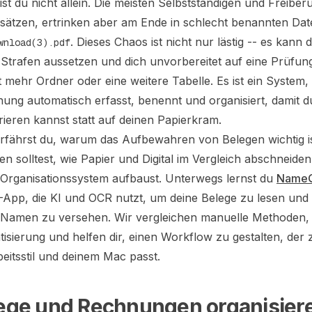
ist du nicht allein. Die meisten Selbstständigen und Freiberu
rsätzen, ertrinken aber am Ende in schlecht benannten Dat
. Dieses Chaos ist nicht nur lästig -- es kann 
wnload(3).pdf
Strafen aussetzen und dich unvorbereitet auf eine Prüfung
t mehr Ordner oder eine weitere Tabelle. Es ist ein System,
ung automatisch erfasst, benennt und organisiert, damit d
rieren kannst statt auf deinen Papierkram.
erfährst du, warum das Aufbewahren von Belegen wichtig i
n solltest, wie Papier und Digital im Vergleich abschneide
 Organisationssystem aufbaust. Unterwegs lernst du
NameQ
App, die KI und OCR nutzt, um deine Belege zu lesen und
n Namen zu versehen. Wir vergleichen manuelle Methoden,
sierung und helfen dir, einen Workflow zu gestalten, der
eitsstil und deinem Mac passt.
ge und Rechnungen organisier