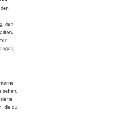
eden
g, den
llten.
afen
elegen,
e
interne
e sehen.
sierte
, die du