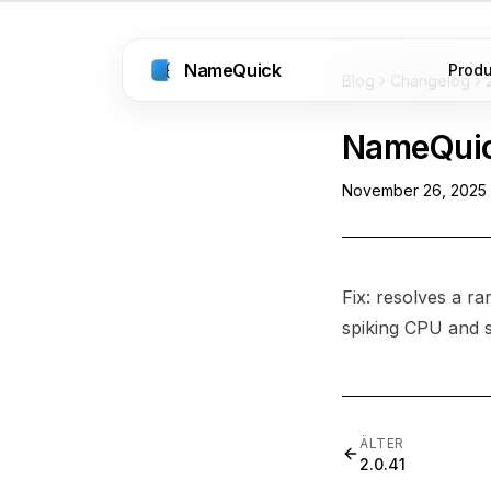
NameQuick
Prod
Blog
Changelog
NameQui
November 26, 2025
Fix: resolves a 
spiking CPU and 
ÄLTER
2.0.41