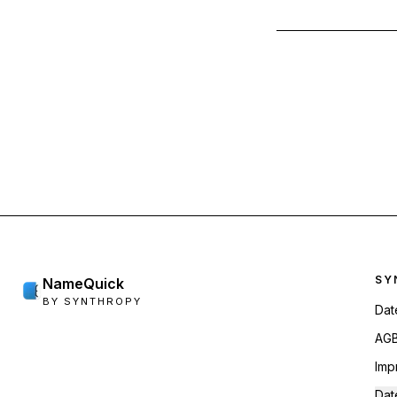
Foo
SY
NameQuick
BY SYNTHROPY
Dat
AG
Imp
Dat