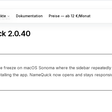
ukte
Dokumentation
Preise — ab 12 €/Monat
2.0.40
ck
2.0.40
rare freeze on macOS Sonoma where the sidebar repeatedly
stalling the app. NameQuick now opens and stays responsi