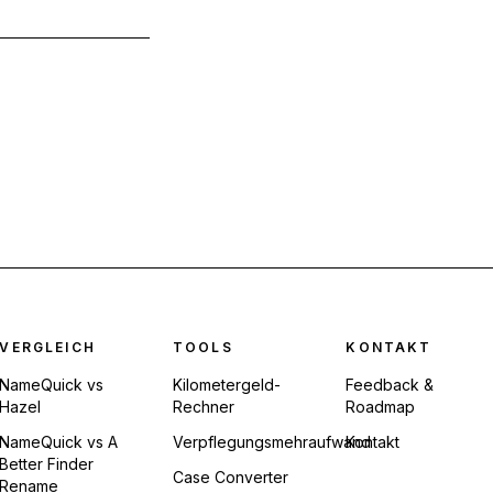
VERGLEICH
TOOLS
KONTAKT
NameQuick vs
Kilometergeld-
Feedback &
Hazel
Rechner
Roadmap
NameQuick vs A
Verpflegungsmehraufwand
Kontakt
Better Finder
Case Converter
Rename