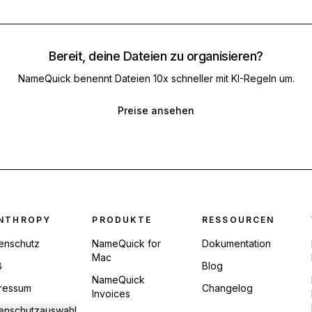
Bereit, deine Dateien zu organisieren?
NameQuick benennt Dateien 10x schneller mit KI-Regeln um.
Preise ansehen
ter Navigation
NTHROPY
PRODUKTE
RESSOURCEN
enschutz
NameQuick for
Dokumentation
Mac
B
Blog
NameQuick
ressum
Changelog
Invoices
enschutzauswahl