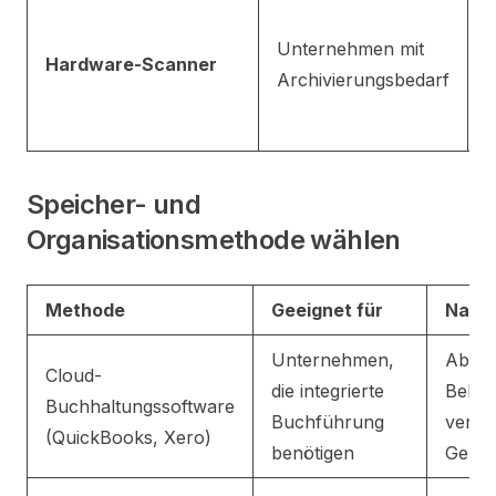
H
A
Unternehmen mit
Hardware-Scanner
k
Archivierungsbedarf
B
E
Speicher- und
Organisationsmethode wählen
Methode
Geeignet für
Nacht
Unternehmen,
Aboko
Cloud-
die integrierte
Beleg
Buchhaltungssoftware
Buchführung
verla
(QuickBooks, Xero)
benötigen
Gerät