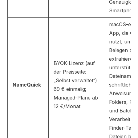
Genauigkeit
Smartphone
macOS-exkl
App, die OC
nutzt, um D
Belegen zu
extrahieren;
BYOK-Lizenz (auf
unterstützt
der Preisseite:
Dateinamen
„Selbst verwaltet“)
NameQuick
schriftliche
69 € einmalig;
Anweisunge
Managed-Pläne ab
Folders, Rul
12 €/Monat
und Batch-
Verarbeitung
Finder-Tags 
Dateien blei