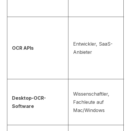
m
S
V
I
Entwickler, SaaS-
A
OCR APIs
Anbieter
n
A
S
H
Wissenschaftler,
l
Desktop-OCR-
Fachleute auf
B
Software
Mac/Windows
N
M