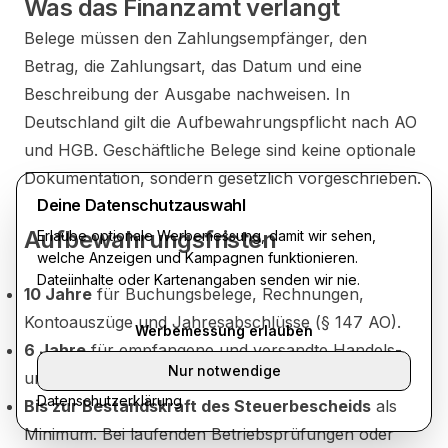
Was das Finanzamt verlangt
Belege müssen den Zahlungsempfänger, den
Betrag, die Zahlungsart, das Datum und eine
Beschreibung der Ausgabe nachweisen. In
Deutschland gilt die Aufbewahrungspflicht nach AO
und HGB. Geschäftliche Belege sind keine optionale
Dokumentation, sondern gesetzlich vorgeschrieben.
Deine Datenschutzauswahl
Aufbewahrungsfristen
Erlaube optionale Werbemessung, damit wir sehen,
welche Anzeigen und Kampagnen funktionieren.
Dateiinhalte oder Kartenangaben senden wir nie.
10 Jahre
für Buchungsbelege, Rechnungen,
Kontoauszüge und Jahresabschlüsse (§ 147 AO).
Werbemessung erlauben
6 Jahre
für empfangene und versandte Handels-
Nur notwendige
und Geschäftsbriefe.
Datenschutzerklärung
Bis zur Bestandskraft des Steuerbescheids
als
Minimum. Bei laufenden Betriebsprüfungen oder