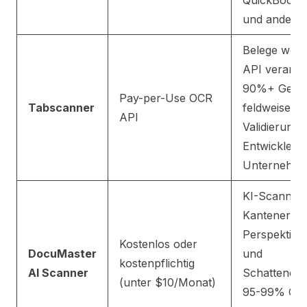
QuickBooks
und andere
Belege wer
API verarbei
90%+ Genaui
Pay-per-Use OCR
Tabscanner
feldweiser
API
Validierung; 
Entwickler 
Unternehme
KI-Scanning
Kantenerke
Perspektivk
Kostenlos oder
DocuMaster
und
kostenpflichtig
AI Scanner
Schattenent
(unter $10/Monat)
95-99% OC