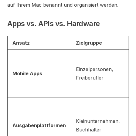
auf Ihrem Mac benannt und organisiert werden.
Apps vs. APIs vs. Hardware
Ansatz
Zielgruppe
V
Einzelpersonen,
P
Mobile Apps
Freiberufler
e
A
K
Kleinunternehmen,
E
Ausgabenplattformen
Buchhalter
n