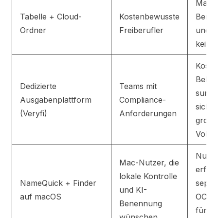
Manue
Tabelle + Cloud-
Kostenbewusste
Bene
Ordner
Freiberufler
und A
keine
Koste
Beleg
Dedizierte
Teams mit
summ
Ausgabenplattform
Compliance-
sich b
(Veryfi)
Anforderungen
groß
Volu
Nur 
Mac-Nutzer, die
erford
lokale Kontrolle
NameQuick + Finder
separ
und KI-
auf macOS
OCR-
Benennung
für di
wünschen