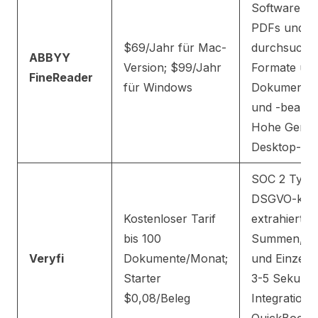
Software wa
PDFs und Bil
$69/Jahr für Mac-
durchsuchb
ABBYY
Version; $99/Jahr
Formate um;
FineReader
für Windows
Dokumenten
und -bearbe
Hohe Genaui
Desktop-Sof
SOC 2 Type
DSGVO-kon
Kostenloser Tarif
extrahiert H
bis 100
Summen, St
Veryfi
Dokumente/Monat;
und Einzelp
Starter
3-5 Sekunde
$0,08/Beleg
Integration 